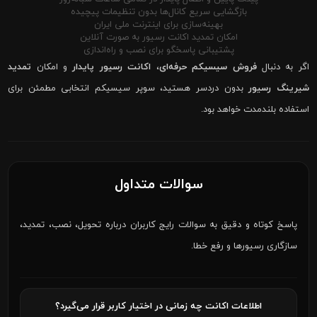
بازگشایی سریع کانال‌ها بدون تنظیمات پیچیده
بهینه‌سازی برای اینترنت ملی ایران
امکان تمدید اکانت رسیور به صورت آنلاین
پشتیبانی پاسخگو برای نصب و راه‌اندازی
اگر به دنبال
فروش سیسیکم حرفه‌ای
،
اکانت رسیور پایدار
و امکان
تمدید
شیرینگ رسیور
بدون دردسر هستید، سوپر سیسیکم انتخابی مطمئن برای
استفاده بلندمدت خواهد بود.
سوالات متداول
پاسخ کوتاه و دقیق به سوالات رایج کاربران درباره تحویل، نصب، تمدید،
سازگاری رسیورها و رفع خطا.
اطلاعات اکانت چه زمانی در اختیار کاربر قرار می‌گیرد؟