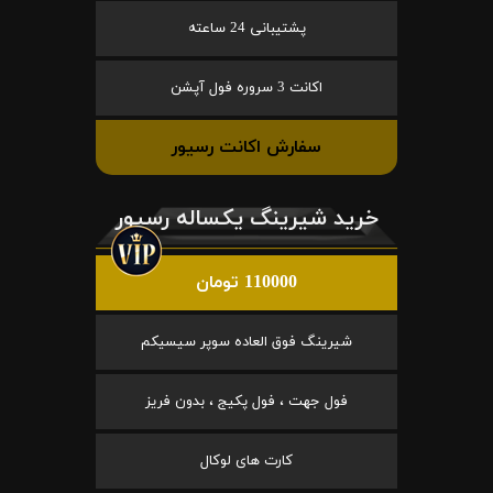
پشتیبانی 24 ساعته
اکانت 3 سروره فول آپشن
سفارش اکانت رسیور
خرید شیرینگ یکساله رسیور
110000 تومان
شیرینگ فوق العاده سوپر سیسیکم
فول جهت ، فول پکیج ، بدون فریز
کارت های لوکال