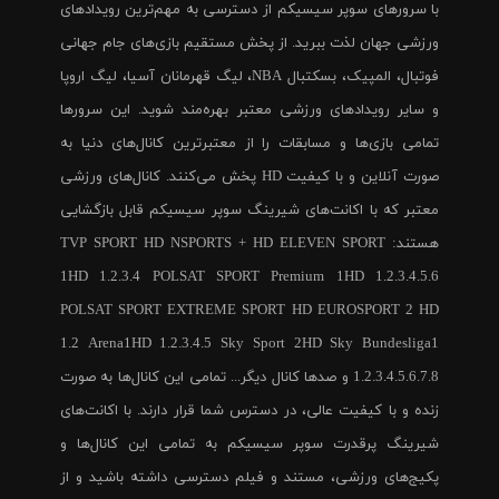
با سرورهای سوپر سیسیکم از دسترسی به مهم‌ترین رویدادهای
ورزشی جهان لذت ببرید. از پخش مستقیم بازی‌های جام جهانی
فوتبال، المپیک، بسکتبال NBA، لیگ قهرمانان آسیا، لیگ اروپا
و سایر رویدادهای ورزشی معتبر بهره‌مند شوید. این سرورها
تمامی بازی‌ها و مسابقات را از معتبرترین کانال‌های دنیا به
صورت آنلاین و با کیفیت HD پخش می‌کنند. کانال‌های ورزشی
معتبر که با اکانت‌های شیرینگ سوپر سیسیکم قابل بازگشایی
هستند: TVP SPORT HD NSPORTS + HD ELEVEN SPORT
1HD 1.2.3.4 POLSAT SPORT Premium 1HD 1.2.3.4.5.6
POLSAT SPORT EXTREME SPORT HD EUROSPORT 2 HD
1.2 Arena1HD 1.2.3.4.5 Sky Sport 2HD Sky Bundesliga1
1.2.3.4.5.6.7.8 و صدها کانال دیگر... تمامی این کانال‌ها به صورت
زنده و با کیفیت عالی، در دسترس شما قرار دارند. با اکانت‌های
شیرینگ پرقدرت سوپر سیسیکم به تمامی این کانال‌ها و
پکیج‌های ورزشی، مستند و فیلم دسترسی داشته باشید و از