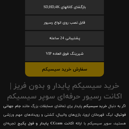
بازگشای کانالهای SD,HD,4K
قابل نصب روی انواع رسیور
پشتیبانی 24 ساعته
شیرینگ فوق العاده VIP
سفارش خرید سیسیکم
خرید سیسیکم پایدار و بدون فریز |
اکانت رسیور حرفه‌ای سوپر سیسیکم
اگر به دنبال
خرید سیسیکم
پایدار برای تماشای مسابقات بزرگ مانند
جام جهانی
فوتبال
، لیگ قهرمانان اروپا، بازی‌های والیبال، کشتی و رویدادهای مهم ورزشی
هستید، سوپر سیسیکم با ارائه
اکانت CCcam پایدار و فول پکیج
تجربه‌ای