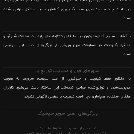
cccam
یا
خرید سی سی کم
با مشکل فریز در ساعات پیک مواجه می‌شوند.
زیرساخت چند مسیره سوپر سیسیکم برای کاهش همین مشکل طراحی شده
است.
بازگشایی سریع کانال‌ها بدون نیاز به فایل prio، اتصال پایدار در ساعات شلوغ، و
عملکرد یکنواخت در مسابقات مهم ورزشی از ویژگی‌های اصلی این سرویس
است.
سرورهای فول و مدیریت توزیع بار
به منظور حفظ کیفیت و جلوگیری از افت سرعت، سرورها به صورت
مدیریت‌شده و توزیع‌شده طراحی شده‌اند. این ساختار باعث می‌شود کاربران
هنگام استفاده هم‌زمان، دچار افت کیفیت یا قطعی ناگهانی نشوند.
ویژگی‌های اصلی سوپر سیسیکم
پشتیبانی از مسیرهای متنوع ماهواره‌ای
پینگ پایین و اتصال پایدار در تمامی ساعات شبانه‌روز