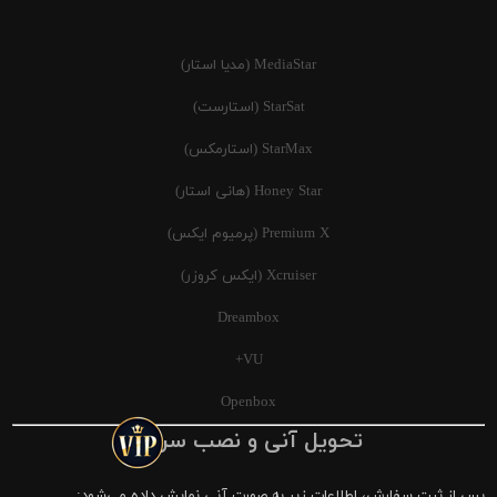
MediaStar (مدیا استار)
StarSat (استارست)
StarMax (استارمکس)
Honey Star (هانی استار)
Premium X (پرمیوم ایکس)
Xcruiser (ایکس کروزر)
Dreambox
VU+
Openbox
تحویل آنی و نصب سریع
پس از ثبت سفارش، اطلاعات زیر به صورت آنی نمایش داده می‌شود: