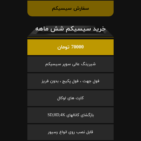
سفارش سیسیکم
خرید سیسیکم شش ماهه
70000 تومان
شیرینگ عالی سوپر سیسیکم
فول جهت ، فول پکیج ، بدون فریز
کارت های لوکال
بازگشای کانالهای SD,HD,4K
قابل نصب روی انواع رسیور