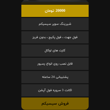
20000 تومان
شیرینگ سوپر سیسیکم
فول جهت ، فول پکیج ، بدون فریز
کارت های لوکال
قابل نصب روی انواع رسیور
پشتیبانی 24 ساعته
اکانت 3 سروره فول آپشن
فروش سیسیکم