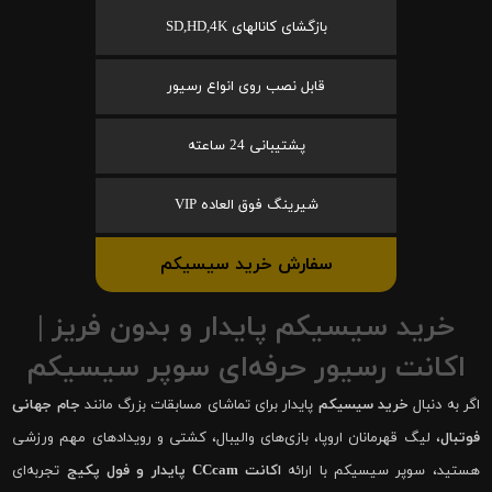
بازگشای کانالهای SD,HD,4K
قابل نصب روی انواع رسیور
پشتیبانی 24 ساعته
شیرینگ فوق العاده VIP
سفارش خرید سیسیکم
خرید سیسیکم پایدار و بدون فریز |
اکانت رسیور حرفه‌ای سوپر سیسیکم
اگر به دنبال
خرید سیسیکم
پایدار برای تماشای مسابقات بزرگ مانند
جام جهانی
فوتبال
، لیگ قهرمانان اروپا، بازی‌های والیبال، کشتی و رویدادهای مهم ورزشی
هستید، سوپر سیسیکم با ارائه
اکانت CCcam پایدار و فول پکیج
تجربه‌ای