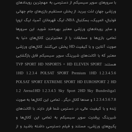
با سرورهای سوپر سیسیکم از دسترسی به مهم‌ترین رویدادهای
ورزشی جهان لذت ببرید. از پخش مستقیم بازی‌های جام جهانی
فوتبال، المپیک، بسکتبال NBA، لیگ قهرمانان آسیا، لیگ اروپا
و سایر رویدادهای ورزشی معتبر بهره‌مند شوید. این سرورها
تمامی بازی‌ها و مسابقات را از معتبرترین کانال‌های دنیا به
صورت آنلاین و با کیفیت HD پخش می‌کنند. کانال‌های ورزشی
معتبر که با اکانت‌های شیرینگ سوپر سیسیکم قابل بازگشایی
هستند: TVP SPORT HD NSPORTS + HD ELEVEN SPORT
1HD 1.2.3.4 POLSAT SPORT Premium 1HD 1.2.3.4.5.6
POLSAT SPORT EXTREME SPORT HD EUROSPORT 2 HD
1.2 Arena1HD 1.2.3.4.5 Sky Sport 2HD Sky Bundesliga1
1.2.3.4.5.6.7.8 و صدها کانال دیگر... تمامی این کانال‌ها به صورت
زنده و با کیفیت عالی، در دسترس شما قرار دارند. با اکانت‌های
شیرینگ پرقدرت سوپر سیسیکم به تمامی این کانال‌ها و
پکیج‌های ورزشی، مستند و فیلم دسترسی داشته باشید و از