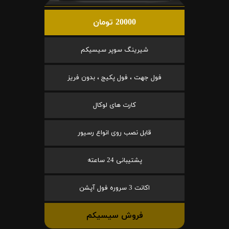
20000 تومان
شیرینگ سوپر سیسیکم
فول جهت ، فول پکیج ، بدون فریز
کارت های لوکال
قابل نصب روی انواع رسیور
پشتیبانی 24 ساعته
اکانت 3 سروره فول آپشن
فروش سیسیکم