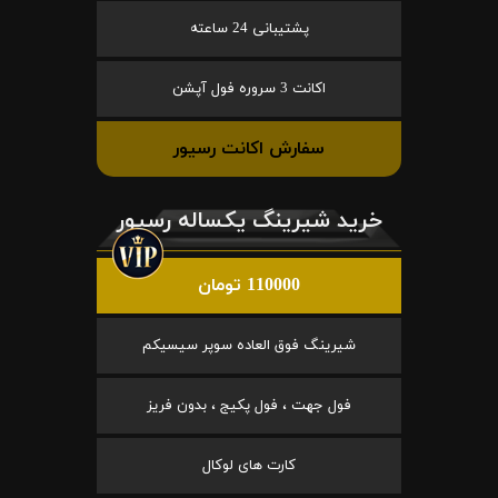
پشتیبانی 24 ساعته
اکانت 3 سروره فول آپشن
سفارش اکانت رسیور
خرید شیرینگ یکساله رسیور
110000 تومان
شیرینگ فوق العاده سوپر سیسیکم
فول جهت ، فول پکیج ، بدون فریز
کارت های لوکال