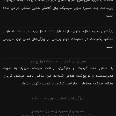
cccam
یا
خرید سی سی کم
با مشکل فریز در ساعات پیک مواجه می‌شوند.
زیرساخت چند مسیره سوپر سیسیکم برای کاهش همین مشکل طراحی شده
است.
بازگشایی سریع کانال‌ها بدون نیاز به فایل prio، اتصال پایدار در ساعات شلوغ، و
عملکرد یکنواخت در مسابقات مهم ورزشی از ویژگی‌های اصلی این سرویس
است.
سرورهای فول و مدیریت توزیع بار
به منظور حفظ کیفیت و جلوگیری از افت سرعت، سرورها به صورت
مدیریت‌شده و توزیع‌شده طراحی شده‌اند. این ساختار باعث می‌شود کاربران
هنگام استفاده هم‌زمان، دچار افت کیفیت یا قطعی ناگهانی نشوند.
ویژگی‌های اصلی سوپر سیسیکم
پشتیبانی از مسیرهای متنوع ماهواره‌ای
پینگ پایین و اتصال پایدار در تمامی ساعات شبانه‌روز