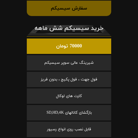
سفارش سیسیکم
خرید سیسیکم شش ماهه
70000 تومان
شیرینگ عالی سوپر سیسیکم
فول جهت ، فول پکیج ، بدون فریز
کارت های لوکال
بازگشای کانالهای SD,HD,4K
قابل نصب روی انواع رسیور