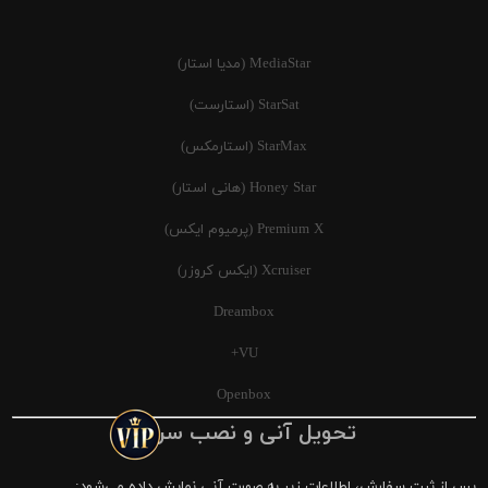
MediaStar (مدیا استار)
StarSat (استارست)
StarMax (استارمکس)
Honey Star (هانی استار)
Premium X (پرمیوم ایکس)
Xcruiser (ایکس کروزر)
Dreambox
VU+
Openbox
تحویل آنی و نصب سریع
پس از ثبت سفارش، اطلاعات زیر به صورت آنی نمایش داده می‌شود: