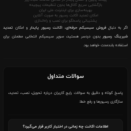
بازگشایی سریع کانال‌ها بدون تنظیمات پیچیده
بهینه‌سازی برای اینترنت ملی ایران
امکان تمدید اکانت رسیور به صورت آنلاین
پشتیبانی پاسخگو برای نصب و راه‌اندازی
اگر به دنبال
فروش سیسیکم حرفه‌ای
،
اکانت رسیور پایدار
و امکان
تمدید
شیرینگ رسیور
بدون دردسر هستید، سوپر سیسیکم انتخابی مطمئن برای
استفاده بلندمدت خواهد بود.
سوالات متداول
پاسخ کوتاه و دقیق به سوالات رایج کاربران درباره تحویل، نصب، تمدید،
سازگاری رسیورها و رفع خطا.
اطلاعات اکانت چه زمانی در اختیار کاربر قرار می‌گیرد؟