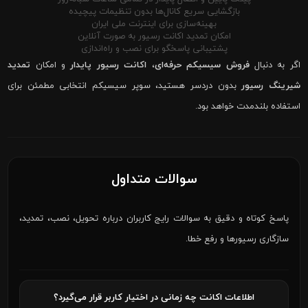
بازگشایی سریع کانال‌ها بدون تنظیمات پیچیده
بهینه‌سازی برای اینترنت ملی ایران
امکان تمدید اکانت رسیور به صورت آنلاین
پشتیبانی پاسخگو برای نصب و راه‌اندازی
اگر به دنبال
فروش سیسیکم حرفه‌ای
،
اکانت رسیور پایدار
و امکان
تمدید
شیرینگ رسیور
بدون دردسر هستید، سوپر سیسیکم انتخابی مطمئن برای
استفاده بلندمدت خواهد بود.
سوالات متداول
پاسخ کوتاه و دقیق به سوالات رایج کاربران درباره تحویل، نصب، تمدید،
سازگاری رسیورها و رفع خطا.
اطلاعات اکانت چه زمانی در اختیار کاربر قرار می‌گیرد؟