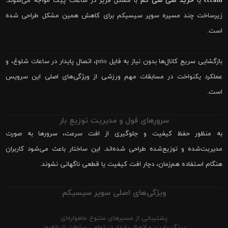
cccam
یا
خرید سی سی کم
با مشکل فریز در ساعات پیک مواجه می‌شوند.
زیرساخت چند مسیره سوپر سیسیکم برای کاهش همین مشکل طراحی شده
است.
بازگشایی سریع کانال‌ها بدون نیاز به فایل prio، اتصال پایدار در ساعات شلوغ، و
عملکرد یکنواخت در مسابقات مهم ورزشی از ویژگی‌های اصلی این سرویس
است.
سرورهای فول و مدیریت توزیع بار
به منظور حفظ کیفیت و جلوگیری از افت سرعت، سرورها به صورت
مدیریت‌شده و توزیع‌شده طراحی شده‌اند. این ساختار باعث می‌شود کاربران
هنگام استفاده هم‌زمان، دچار افت کیفیت یا قطعی ناگهانی نشوند.
ویژگی‌های اصلی سوپر سیسیکم
پشتیبانی از مسیرهای متنوع ماهواره‌ای
پینگ پایین و اتصال پایدار در تمامی ساعات شبانه‌روز