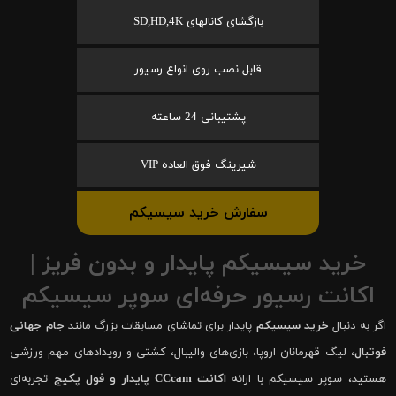
بازگشای کانالهای SD,HD,4K
قابل نصب روی انواع رسیور
پشتیبانی 24 ساعته
شیرینگ فوق العاده VIP
سفارش خرید سیسیکم
خرید سیسیکم پایدار و بدون فریز |
اکانت رسیور حرفه‌ای سوپر سیسیکم
اگر به دنبال
خرید سیسیکم
پایدار برای تماشای مسابقات بزرگ مانند
جام جهانی
فوتبال
، لیگ قهرمانان اروپا، بازی‌های والیبال، کشتی و رویدادهای مهم ورزشی
هستید، سوپر سیسیکم با ارائه
اکانت CCcam پایدار و فول پکیج
تجربه‌ای