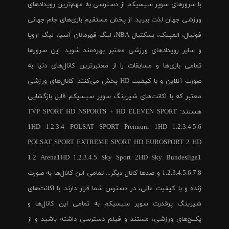
با سرورهای سوپر سیسیکم از دسترسی به مهم‌ترین رویدادهای
ورزشی جهان لذت ببرید. از پخش مستقیم بازی‌های جام جهانی
فوتبال، المپیک، بسکتبال NBA، لیگ قهرمانان آسیا، لیگ اروپا
و سایر رویدادهای ورزشی معتبر بهره‌مند شوید. این سرورها
تمامی بازی‌ها و مسابقات را از معتبرترین کانال‌های دنیا به
صورت آنلاین و با کیفیت HD پخش می‌کنند. کانال‌های ورزشی
معتبر که با اکانت‌های شیرینگ سوپر سیسیکم قابل بازگشایی
هستند: TVP SPORT HD NSPORTS + HD ELEVEN SPORT
1HD 1.2.3.4 POLSAT SPORT Premium 1HD 1.2.3.4.5.6
POLSAT SPORT EXTREME SPORT HD EUROSPORT 2 HD
1.2 Arena1HD 1.2.3.4.5 Sky Sport 2HD Sky Bundesliga1
1.2.3.4.5.6.7.8 و صدها کانال دیگر... تمامی این کانال‌ها به صورت
زنده و با کیفیت عالی، در دسترس شما قرار دارند. با اکانت‌های
شیرینگ پرقدرت سوپر سیسیکم به تمامی این کانال‌ها و
پکیج‌های ورزشی، مستند و فیلم دسترسی داشته باشید و از