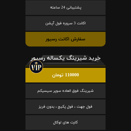
پشتیبانی 24 ساعته
اکانت 3 سروره فول آپشن
سفارش اکانت رسیور
خرید شیرینگ یکساله رسیور
110000 تومان
شیرینگ فوق العاده سوپر سیسیکم
فول جهت ، فول پکیج ، بدون فریز
کارت های لوکال