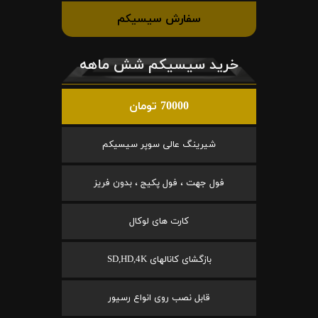
سفارش سیسیکم
خرید سیسیکم شش ماهه
70000 تومان
شیرینگ عالی سوپر سیسیکم
فول جهت ، فول پکیج ، بدون فریز
کارت های لوکال
بازگشای کانالهای SD,HD,4K
قابل نصب روی انواع رسیور