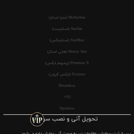
MediaStar (مدیا استار)
StarSat (استارست)
StarMax (استارمکس)
Honey Star (هانی استار)
Premium X (پرمیوم ایکس)
Xcruiser (ایکس کروزر)
Dreambox
VU+
Openbox
تحویل آنی و نصب سریع
پس از ثبت سفارش، اطلاعات زیر به صورت آنی نمایش داده می‌شود: