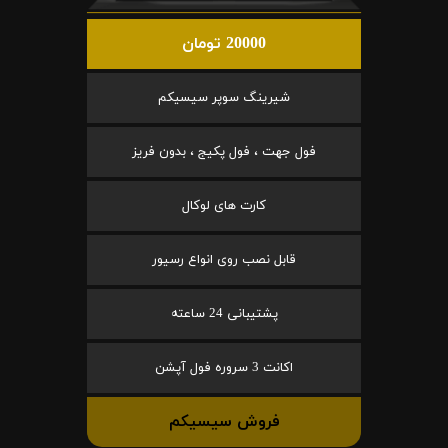
20000 تومان
شیرینگ سوپر سیسیکم
فول جهت ، فول پکیج ، بدون فریز
کارت های لوکال
قابل نصب روی انواع رسیور
پشتیبانی 24 ساعته
اکانت 3 سروره فول آپشن
فروش سیسیکم