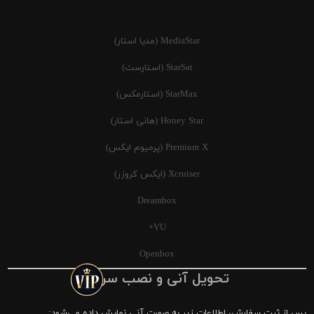
MediaStar (مدیا استار)
StarSat (استارست)
StarMax (استارمکس)
Honey Star (هانی استار)
Premium X (پرمیوم ایکس)
Xcruiser (ایکس کروزر)
Dreambox
VU+
Openbox
تحویل آنی و نصب سریع
پس از ثبت سفارش، اطلاعات زیر به صورت آنی نمایش داده می‌شود: