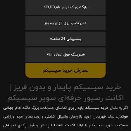
بازگشای کانالهای SD,HD,4K
قابل نصب روی انواع رسیور
پشتیبانی 24 ساعته
شیرینگ فوق العاده VIP
سفارش خرید سیسیکم
خرید سیسیکم پایدار و بدون فریز |
اکانت رسیور حرفه‌ای سوپر سیسیکم
اگر به دنبال
خرید سیسیکم
پایدار برای تماشای مسابقات بزرگ مانند
جام جهانی
فوتبال
، لیگ قهرمانان اروپا، بازی‌های والیبال، کشتی و رویدادهای مهم ورزشی
هستید، سوپر سیسیکم با ارائه
اکانت CCcam پایدار و فول پکیج
تجربه‌ای