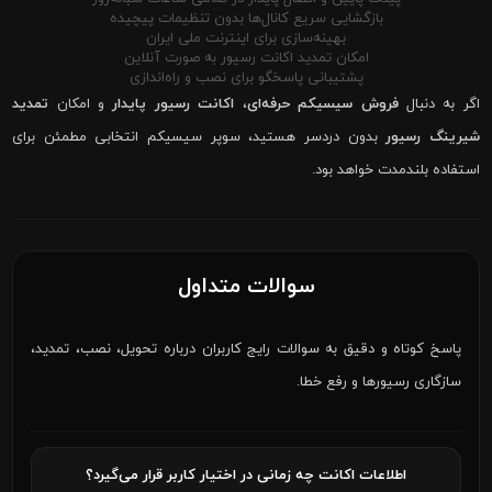
بازگشایی سریع کانال‌ها بدون تنظیمات پیچیده
بهینه‌سازی برای اینترنت ملی ایران
امکان تمدید اکانت رسیور به صورت آنلاین
پشتیبانی پاسخگو برای نصب و راه‌اندازی
اگر به دنبال
فروش سیسیکم حرفه‌ای
،
اکانت رسیور پایدار
و امکان
تمدید
شیرینگ رسیور
بدون دردسر هستید، سوپر سیسیکم انتخابی مطمئن برای
استفاده بلندمدت خواهد بود.
سوالات متداول
پاسخ کوتاه و دقیق به سوالات رایج کاربران درباره تحویل، نصب، تمدید،
سازگاری رسیورها و رفع خطا.
اطلاعات اکانت چه زمانی در اختیار کاربر قرار می‌گیرد؟