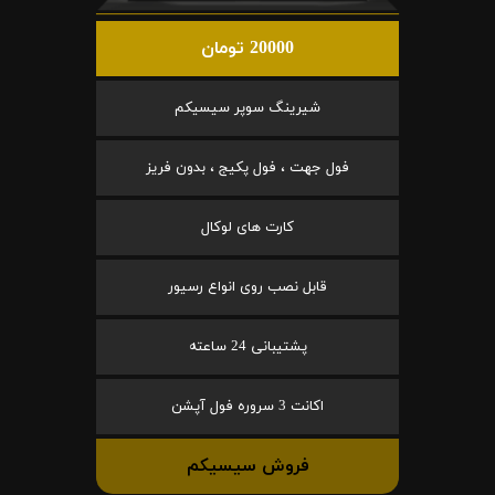
20000 تومان
شیرینگ سوپر سیسیکم
فول جهت ، فول پکیج ، بدون فریز
کارت های لوکال
قابل نصب روی انواع رسیور
پشتیبانی 24 ساعته
اکانت 3 سروره فول آپشن
فروش سیسیکم