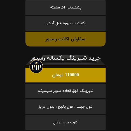
پشتیبانی 24 ساعته
اکانت 3 سروره فول آپشن
سفارش اکانت رسیور
خرید شیرینگ یکساله رسیور
110000 تومان
شیرینگ فوق العاده سوپر سیسیکم
فول جهت ، فول پکیج ، بدون فریز
کارت های لوکال