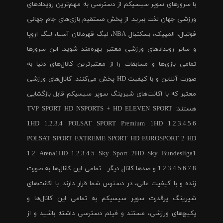
با سرورهای سوپر سیسیکم از دسترسی به مهم‌ترین رویدادهای
ورزشی جهان لذت ببرید. از پخش مستقیم بازی‌های جام جهانی
فوتبال، المپیک، بسکتبال NBA، لیگ قهرمانان آسیا، لیگ اروپا
و سایر رویدادهای ورزشی معتبر بهره‌مند شوید. این سرورها
تمامی بازی‌ها و مسابقات را از معتبرترین کانال‌های دنیا به
صورت آنلاین و با کیفیت HD پخش می‌کنند. کانال‌های ورزشی
معتبر که با اکانت‌های شیرینگ سوپر سیسیکم قابل بازگشایی
هستند: TVP SPORT HD NSPORTS + HD ELEVEN SPORT
1HD 1.2.3.4 POLSAT SPORT Premium 1HD 1.2.3.4.5.6
POLSAT SPORT EXTREME SPORT HD EUROSPORT 2 HD
1.2 Arena1HD 1.2.3.4.5 Sky Sport 2HD Sky Bundesliga1
1.2.3.4.5.6.7.8 و صدها کانال دیگر... تمامی این کانال‌ها به صورت
زنده و با کیفیت عالی، در دسترس شما قرار دارند. با اکانت‌های
شیرینگ پرقدرت سوپر سیسیکم به تمامی این کانال‌ها و
پکیج‌های ورزشی، مستند و فیلم دسترسی داشته باشید و از