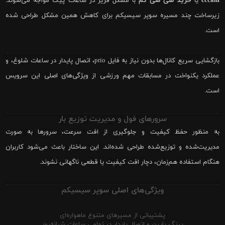
cccam
یا
خرید سی سی کم
با مشکل فریز در ساعات پیک مواجه می‌شوند.
زیرساخت چند مسیره سوپر سیسیکم برای کاهش همین مشکل طراحی شده
است.
بازگشایی سریع کانال‌ها بدون نیاز به فایل prio، اتصال پایدار در ساعات شلوغ، و
عملکرد یکنواخت در مسابقات مهم ورزشی از ویژگی‌های اصلی این سرویس
است.
سرورهای فول و مدیریت توزیع بار
به منظور حفظ کیفیت و جلوگیری از افت سرعت، سرورها به صورت
مدیریت‌شده و توزیع‌شده طراحی شده‌اند. این ساختار باعث می‌شود کاربران
هنگام استفاده هم‌زمان، دچار افت کیفیت یا قطعی ناگهانی نشوند.
ویژگی‌های اصلی سوپر سیسیکم
پشتیبانی از مسیرهای متنوع ماهواره‌ای
پینگ پایین و اتصال پایدار در تمامی ساعات شبانه‌روز