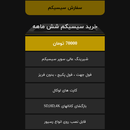
سفارش سیسیکم
خرید سیسیکم شش ماهه
70000 تومان
شیرینگ عالی سوپر سیسیکم
فول جهت ، فول پکیج ، بدون فریز
کارت های لوکال
بازگشای کانالهای SD,HD,4K
قابل نصب روی انواع رسیور