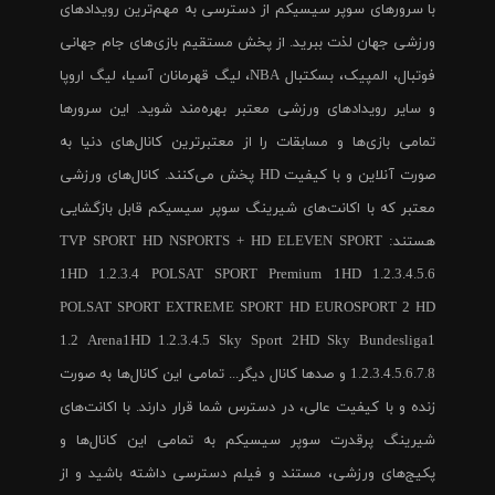
با سرورهای سوپر سیسیکم از دسترسی به مهم‌ترین رویدادهای
ورزشی جهان لذت ببرید. از پخش مستقیم بازی‌های جام جهانی
فوتبال، المپیک، بسکتبال NBA، لیگ قهرمانان آسیا، لیگ اروپا
و سایر رویدادهای ورزشی معتبر بهره‌مند شوید. این سرورها
تمامی بازی‌ها و مسابقات را از معتبرترین کانال‌های دنیا به
صورت آنلاین و با کیفیت HD پخش می‌کنند. کانال‌های ورزشی
معتبر که با اکانت‌های شیرینگ سوپر سیسیکم قابل بازگشایی
هستند: TVP SPORT HD NSPORTS + HD ELEVEN SPORT
1HD 1.2.3.4 POLSAT SPORT Premium 1HD 1.2.3.4.5.6
POLSAT SPORT EXTREME SPORT HD EUROSPORT 2 HD
1.2 Arena1HD 1.2.3.4.5 Sky Sport 2HD Sky Bundesliga1
1.2.3.4.5.6.7.8 و صدها کانال دیگر... تمامی این کانال‌ها به صورت
زنده و با کیفیت عالی، در دسترس شما قرار دارند. با اکانت‌های
شیرینگ پرقدرت سوپر سیسیکم به تمامی این کانال‌ها و
پکیج‌های ورزشی، مستند و فیلم دسترسی داشته باشید و از