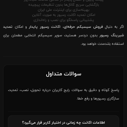
بازگشایی سریع کانال‌ها بدون تنظیمات پیچیده
بهینه‌سازی برای اینترنت ملی ایران
امکان تمدید اکانت رسیور به صورت آنلاین
پشتیبانی پاسخگو برای نصب و راه‌اندازی
اگر به دنبال
فروش سیسیکم حرفه‌ای
،
اکانت رسیور پایدار
و امکان
تمدید
شیرینگ رسیور
بدون دردسر هستید، سوپر سیسیکم انتخابی مطمئن برای
استفاده بلندمدت خواهد بود.
سوالات متداول
پاسخ کوتاه و دقیق به سوالات رایج کاربران درباره تحویل، نصب، تمدید،
سازگاری رسیورها و رفع خطا.
اطلاعات اکانت چه زمانی در اختیار کاربر قرار می‌گیرد؟