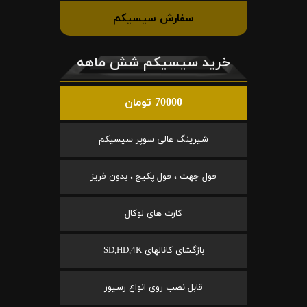
سفارش سیسیکم
خرید سیسیکم شش ماهه
70000 تومان
شیرینگ عالی سوپر سیسیکم
فول جهت ، فول پکیج ، بدون فریز
کارت های لوکال
بازگشای کانالهای SD,HD,4K
قابل نصب روی انواع رسیور