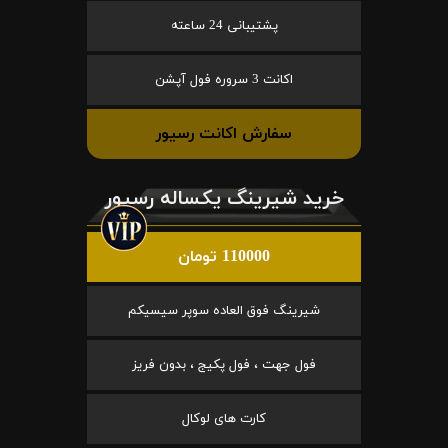
پشتیبانی 24 ساعته
اکانت 3 سروره فول آپشن
سفارش اکانت رسیور
خرید شیرینگ یکساله رسیور
110000 تومان
شیرینگ فوق العاده سوپر سیسیکم
فول جهت ، فول پکیج ، بدون فریز
کارت های لوکال