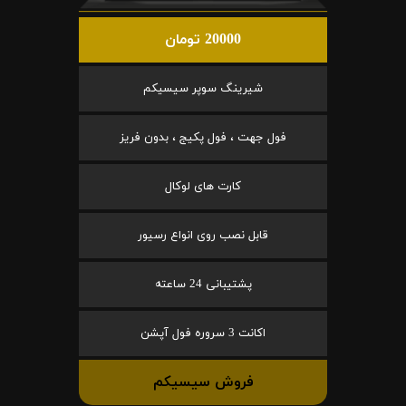
20000 تومان
شیرینگ سوپر سیسیکم
فول جهت ، فول پکیج ، بدون فریز
کارت های لوکال
قابل نصب روی انواع رسیور
پشتیبانی 24 ساعته
اکانت 3 سروره فول آپشن
فروش سیسیکم