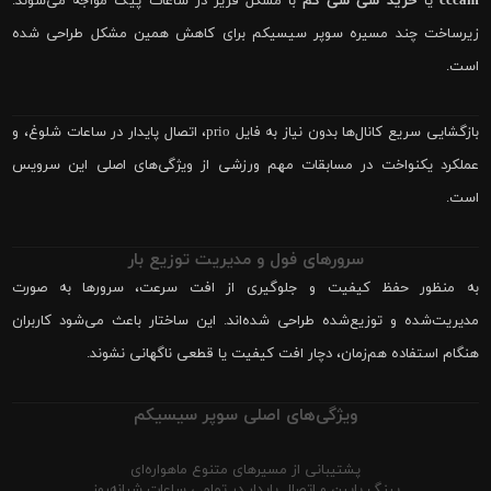
cccam
یا
خرید سی سی کم
با مشکل فریز در ساعات پیک مواجه می‌شوند.
زیرساخت چند مسیره سوپر سیسیکم برای کاهش همین مشکل طراحی شده
است.
بازگشایی سریع کانال‌ها بدون نیاز به فایل prio، اتصال پایدار در ساعات شلوغ، و
عملکرد یکنواخت در مسابقات مهم ورزشی از ویژگی‌های اصلی این سرویس
است.
سرورهای فول و مدیریت توزیع بار
به منظور حفظ کیفیت و جلوگیری از افت سرعت، سرورها به صورت
مدیریت‌شده و توزیع‌شده طراحی شده‌اند. این ساختار باعث می‌شود کاربران
هنگام استفاده هم‌زمان، دچار افت کیفیت یا قطعی ناگهانی نشوند.
ویژگی‌های اصلی سوپر سیسیکم
پشتیبانی از مسیرهای متنوع ماهواره‌ای
پینگ پایین و اتصال پایدار در تمامی ساعات شبانه‌روز