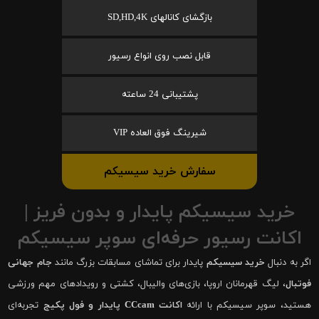
بازگشای کانالهای SD,HD,4K
قابل نصب روی انواع رسیور
پشتیبانی 24 ساعته
شیرینگ فوق العاده VIP
سفارش خرید سیسیکم
خرید سیسیکم پایدار و بدون فریز |
اکانت رسیور حرفه‌ای سوپر سیسیکم
اگر به دنبال
خرید سیسیکم
پایدار برای تماشای مسابقات بزرگ مانند
جام جهانی
فوتبال
، لیگ قهرمانان اروپا، بازی‌های والیبال، کشتی و رویدادهای مهم ورزشی
هستید، سوپر سیسیکم با ارائه
اکانت CCcam پایدار و فول پکیج
تجربه‌ای