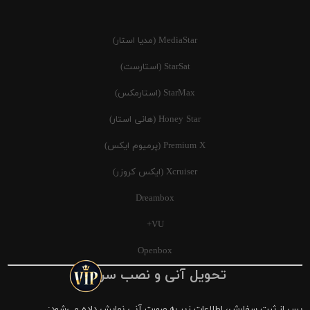
MediaStar (مدیا استار)
StarSat (استارست)
StarMax (استارمکس)
Honey Star (هانی استار)
Premium X (پرمیوم ایکس)
Xcruiser (ایکس کروزر)
Dreambox
VU+
Openbox
تحویل آنی و نصب سریع
پس از ثبت سفارش، اطلاعات زیر به صورت آنی نمایش داده می‌شود: