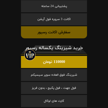
پشتیبانی 24 ساعته
اکانت 3 سروره فول آپشن
سفارش اکانت رسیور
خرید شیرینگ یکساله رسیور
110000 تومان
شیرینگ فوق العاده سوپر سیسیکم
فول جهت ، فول پکیج ، بدون فریز
کارت های لوکال