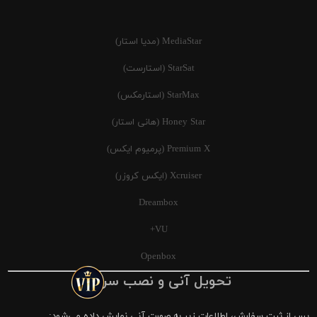
MediaStar (مدیا استار)
StarSat (استارست)
StarMax (استارمکس)
Honey Star (هانی استار)
Premium X (پرمیوم ایکس)
Xcruiser (ایکس کروزر)
Dreambox
VU+
Openbox
تحویل آنی و نصب سریع
پس از ثبت سفارش، اطلاعات زیر به صورت آنی نمایش داده می‌شود: