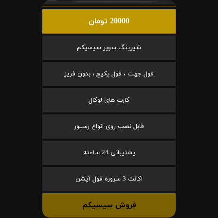
20000 تومان
شیرینگ سوپر سیسیکم
فول جهت ، فول پکیج ، بدون فریز
کارت های لوکال
قابل نصب روی انواع رسیور
پشتیبانی 24 ساعته
اکانت 3 سروره فول آپشن
فروش سیسیکم