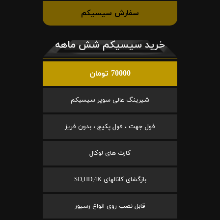
سفارش سیسیکم
خرید سیسیکم شش ماهه
70000 تومان
شیرینگ عالی سوپر سیسیکم
فول جهت ، فول پکیج ، بدون فریز
کارت های لوکال
بازگشای کانالهای SD,HD,4K
قابل نصب روی انواع رسیور