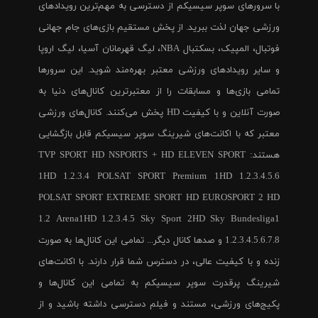
با سرورهای سوپر سیسیکم از دسترسی به مهم‌ترین رویدادهای
ورزشی جهان لذت ببرید. از پخش مستقیم بازی‌های جام جهانی
فوتبال، المپیک، بسکتبال NBA، لیگ قهرمانان آسیا، لیگ اروپا
و سایر رویدادهای ورزشی معتبر بهره‌مند شوید. این سرورها
تمامی بازی‌ها و مسابقات را از معتبرترین کانال‌های دنیا به
صورت آنلاین و با کیفیت HD پخش می‌کنند. کانال‌های ورزشی
معتبر که با اکانت‌های شیرینگ سوپر سیسیکم قابل بازگشایی
هستند: TVP SPORT HD NSPORTS + HD ELEVEN SPORT
1HD 1.2.3.4 POLSAT SPORT Premium 1HD 1.2.3.4.5.6
POLSAT SPORT EXTREME SPORT HD EUROSPORT 2 HD
1.2 Arena1HD 1.2.3.4.5 Sky Sport 2HD Sky Bundesliga1
1.2.3.4.5.6.7.8 و صدها کانال دیگر... تمامی این کانال‌ها به صورت
زنده و با کیفیت عالی، در دسترس شما قرار دارند. با اکانت‌های
شیرینگ پرقدرت سوپر سیسیکم به تمامی این کانال‌ها و
پکیج‌های ورزشی، مستند و فیلم دسترسی داشته باشید و از