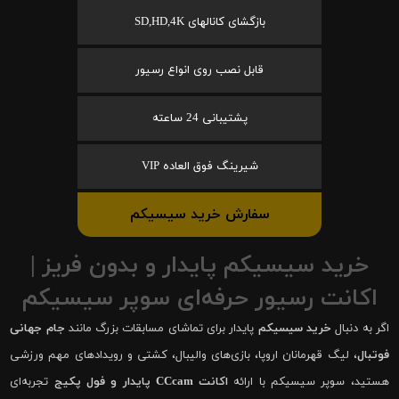
بازگشای کانالهای SD,HD,4K
قابل نصب روی انواع رسیور
پشتیبانی 24 ساعته
شیرینگ فوق العاده VIP
سفارش خرید سیسیکم
خرید سیسیکم پایدار و بدون فریز |
اکانت رسیور حرفه‌ای سوپر سیسیکم
اگر به دنبال
خرید سیسیکم
پایدار برای تماشای مسابقات بزرگ مانند
جام جهانی
فوتبال
، لیگ قهرمانان اروپا، بازی‌های والیبال، کشتی و رویدادهای مهم ورزشی
هستید، سوپر سیسیکم با ارائه
اکانت CCcam پایدار و فول پکیج
تجربه‌ای