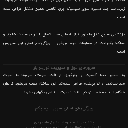
cccam
یا
خرید سی سی کم
با مشکل فریز در ساعات پیک مواجه می‌شوند.
زیرساخت چند مسیره سوپر سیسیکم برای کاهش همین مشکل طراحی شده
است.
بازگشایی سریع کانال‌ها بدون نیاز به فایل prio، اتصال پایدار در ساعات شلوغ، و
عملکرد یکنواخت در مسابقات مهم ورزشی از ویژگی‌های اصلی این سرویس
است.
سرورهای فول و مدیریت توزیع بار
به منظور حفظ کیفیت و جلوگیری از افت سرعت، سرورها به صورت
مدیریت‌شده و توزیع‌شده طراحی شده‌اند. این ساختار باعث می‌شود کاربران
هنگام استفاده هم‌زمان، دچار افت کیفیت یا قطعی ناگهانی نشوند.
ویژگی‌های اصلی سوپر سیسیکم
پشتیبانی از مسیرهای متنوع ماهواره‌ای
پینگ پایین و اتصال پایدار در تمامی ساعات شبانه‌روز