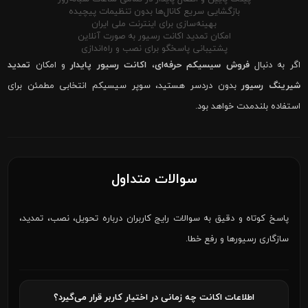
بازگشایی سریع کانال‌ها بدون تنظیمات پیچیده
بهینه‌سازی برای اینترنت ملی ایران
امکان تمدید اکانت رسیور به صورت آنلاین
پشتیبانی پاسخگو برای نصب و راه‌اندازی
اگر به دنبال
فروش سیسیکم حرفه‌ای
،
اکانت رسیور پایدار
و امکان
تمدید
شیرینگ رسیور
بدون دردسر هستید، سوپر سیسیکم انتخابی مطمئن برای
استفاده بلندمدت خواهد بود.
سوالات متداول
پاسخ کوتاه و دقیق به سوالات رایج کاربران درباره تحویل، نصب، تمدید،
سازگاری رسیورها و رفع خطا.
اطلاعات اکانت چه زمانی در اختیار کاربر قرار می‌گیرد؟