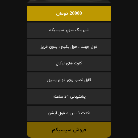
20000 تومان
شیرینگ سوپر سیسیکم
فول جهت ، فول پکیج ، بدون فریز
کارت های لوکال
قابل نصب روی انواع رسیور
پشتیبانی 24 ساعته
اکانت 3 سروره فول آپشن
فروش سیسیکم