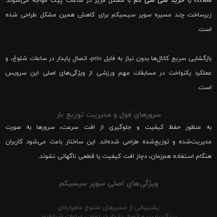
cccam
یا
خرید سی سی کم
با مشکل فریز در ساعات پیک مواجه می‌شوند.
زیرساخت چند مسیره سوپر سیسیکم برای کاهش همین مشکل طراحی شده
است.
بازگشایی سریع کانال‌ها بدون نیاز به فایل prio، اتصال پایدار در ساعات شلوغ، و
عملکرد یکنواخت در مسابقات مهم ورزشی از ویژگی‌های اصلی این سرویس
است.
سرورهای فول و مدیریت توزیع بار
به منظور حفظ کیفیت و جلوگیری از افت سرعت، سرورها به صورت
مدیریت‌شده و توزیع‌شده طراحی شده‌اند. این ساختار باعث می‌شود کاربران
هنگام استفاده هم‌زمان، دچار افت کیفیت یا قطعی ناگهانی نشوند.
ویژگی‌های اصلی سوپر سیسیکم
پشتیبانی از مسیرهای متنوع ماهواره‌ای
پینگ پایین و اتصال پایدار در تمامی ساعات شبانه‌روز