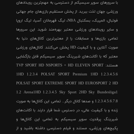
با سرورهای سوپر سیسیکم از دسترسی به مهم‌ترین رویدادهای
ورزشی جهان لذت ببرید. از پخش مستقیم بازی‌های جام جهانی
فوتبال، المپیک، بسکتبال NBA، لیگ قهرمانان آسیا، لیگ اروپا
و سایر رویدادهای ورزشی معتبر بهره‌مند شوید. این سرورها
تمامی بازی‌ها و مسابقات را از معتبرترین کانال‌های دنیا به
صورت آنلاین و با کیفیت HD پخش می‌کنند. کانال‌های ورزشی
معتبر که با اکانت‌های شیرینگ سوپر سیسیکم قابل بازگشایی
هستند: TVP SPORT HD NSPORTS + HD ELEVEN SPORT
1HD 1.2.3.4 POLSAT SPORT Premium 1HD 1.2.3.4.5.6
POLSAT SPORT EXTREME SPORT HD EUROSPORT 2 HD
1.2 Arena1HD 1.2.3.4.5 Sky Sport 2HD Sky Bundesliga1
1.2.3.4.5.6.7.8 و صدها کانال دیگر... تمامی این کانال‌ها به صورت
زنده و با کیفیت عالی، در دسترس شما قرار دارند. با اکانت‌های
شیرینگ پرقدرت سوپر سیسیکم به تمامی این کانال‌ها و
پکیج‌های ورزشی، مستند و فیلم دسترسی داشته باشید و از