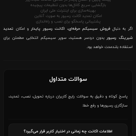
بازگشایی سریع کانال‌ها بدون تنظیمات پیچیده
بهینه‌سازی برای اینترنت ملی ایران
امکان تمدید اکانت رسیور به صورت آنلاین
پشتیبانی پاسخگو برای نصب و راه‌اندازی
اگر به دنبال
فروش سیسیکم حرفه‌ای
،
اکانت رسیور پایدار
و امکان
تمدید
شیرینگ رسیور
بدون دردسر هستید، سوپر سیسیکم انتخابی مطمئن برای
استفاده بلندمدت خواهد بود.
سوالات متداول
پاسخ کوتاه و دقیق به سوالات رایج کاربران درباره تحویل، نصب، تمدید،
سازگاری رسیورها و رفع خطا.
اطلاعات اکانت چه زمانی در اختیار کاربر قرار می‌گیرد؟