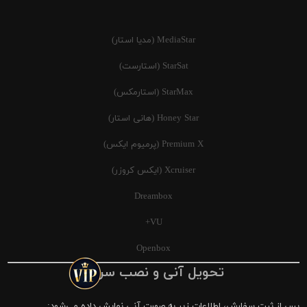
MediaStar (مدیا استار)
StarSat (استارست)
StarMax (استارمکس)
Honey Star (هانی استار)
Premium X (پرمیوم ایکس)
Xcruiser (ایکس کروزر)
Dreambox
VU+
Openbox
تحویل آنی و نصب سریع
پس از ثبت سفارش، اطلاعات زیر به صورت آنی نمایش داده می‌شود: