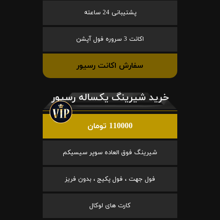
پشتیبانی 24 ساعته
اکانت 3 سروره فول آپشن
سفارش اکانت رسیور
خرید شیرینگ یکساله رسیور
110000 تومان
شیرینگ فوق العاده سوپر سیسیکم
فول جهت ، فول پکیج ، بدون فریز
کارت های لوکال