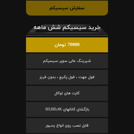
سفارش سیسیکم
خرید سیسیکم شش ماهه
70000 تومان
شیرینگ عالی سوپر سیسیکم
فول جهت ، فول پکیج ، بدون فریز
کارت های لوکال
بازگشای کانالهای SD,HD,4K
قابل نصب روی انواع رسیور