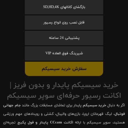
بازگشای کانالهای SD,HD,4K
قابل نصب روی انواع رسیور
پشتیبانی 24 ساعته
شیرینگ فوق العاده VIP
سفارش خرید سیسیکم
خرید سیسیکم پایدار و بدون فریز |
اکانت رسیور حرفه‌ای سوپر سیسیکم
اگر به دنبال
خرید سیسیکم
پایدار برای تماشای مسابقات بزرگ مانند
جام جهانی
فوتبال
، لیگ قهرمانان اروپا، بازی‌های والیبال، کشتی و رویدادهای مهم ورزشی
هستید، سوپر سیسیکم با ارائه
اکانت CCcam پایدار و فول پکیج
تجربه‌ای