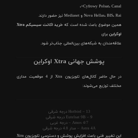
Cyfrowy Polsat، Canal+،
Nova Hellas، BIS، Rai و Mediaset نیز حضور دارند.
همین موضوع باعث شده است که
خرید اکانت سیسیکم Xtra
اوکراین
برای
علاقه‌مندان به شبکه‌های بین‌المللی جذاب‌تر شود.
پوشش جهانی Xtra اوکراین
در حال حاضر کانال‌های تلویزیون Xtra از 4 موقعیت مداری
مختلف توزیع می‌شوند:
Hotbird – 13 درجه شرقی
Eutelsat 9B – 9 درجه شرقی
Amos 4/7 – درجه غربی
Astra 4A – مدار 4.8 درجه شرقی
این تغییر فنی باعث افزایش پوشش و دسترسی تلویزیون Xtra