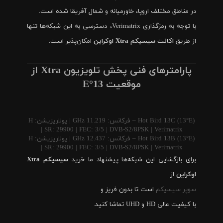
در مناطق مختلف اروپا، خاورمیانه و شمال آفریقا شده است.
با توجه به رمزگذاری Verimatrix، دسترسی به این شبکه‌ها تنها
از طریق
اکانت سیسیکم Xtra اوکراین
امکان‌پذیر است.
پارامترهای فنی پخش تلویزیون Xtra از
موقعیت 13°E
Hot Bird 13C (13°E) – فرکانس: 11.219 GHz | پولاریزیشن: H
| SR: 29900 | FEC: 3/5 | DVB-S2/8PSK | Verimatrix
Hot Bird 13B (13°E) – فرکانس: 12.437 GHz | پولاریزیشن: H
| SR: 29900 | FEC: 3/5 | DVB-S2/8PSK | Verimatrix
برای بازگشایی این شبکه‌ها پیشنهاد ما خرید
سیسیکم Xtra
اوکراین
از
سوپر سیسیکم
است تا بدون فریز و
با کیفیت عالی HD و UHD تماشا کنید.