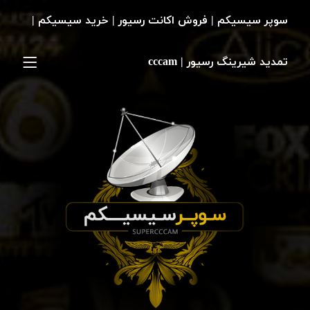
سوپر سیسیکم | فروش اکانت رسیور | خرید سیسیکم |
تمدید شیرینگ رسیور | cccam